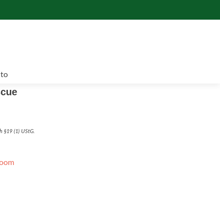
to
scue
h §19 (1) UStG.
loom